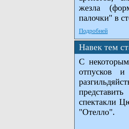
жезла (фор
палочки" в ст
Подробней
Навек тем ст
С некоторым
отпусков и
разгильдяй
представит
спектакли Цю
"Отелло".