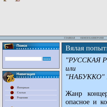
ГЛАВНАЯ
ОБМЕН БАННЕРАМИ
Поиск
Вялая попыт
"РУССКАЯ Р
или
Навигация
"НАБУККО" 
Интервью
Жанр концер
Статьи
Рецензии
опасное и ко