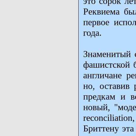
это сорок ле
Реквиема бы
первое испо
года.
Знаменитый 
фашистской б
англичане ре
но, оставив 
предкам и в
новый, "моде
reconciliatio
Бриттену эта