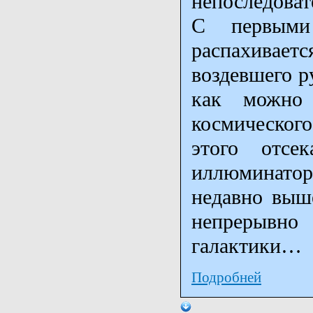
непоследоват
С первыми 
распахивае
воздевшего р
как можно д
космическог
этого отсе
иллюминатор
недавно выш
непрерывно 
галактики…
Подробней