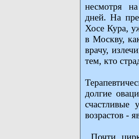
несмотря на
дней. На пр
Хосе Кура, у
в Москву, ка
врачу, излеч
тем, кто стра
Терапевтиче
долгие оваци
счастливые 
возрастов - 
Почти цирко