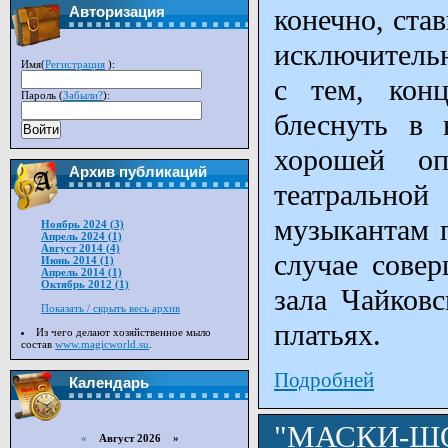
конечно, ста
Авторизация
исключительн
Имя(
Регистрация
):
с тем, конц
Пароль (
Забыли?
):
блеснуть в 
Войти
хорошей оп
Архив публикаций
театрально
музыкантам п
Ноябрь 2024 (3)
Апрель 2024 (1)
Август 2014 (4)
случае сове
Июнь 2014 (1)
Апрель 2014 (1)
Октябрь 2012 (1)
зала Чайковс
Показать / скрыть весь архив
платьях.
Из чего делают хозяйственное мыло
состав
www.magicworld.su
.
Подробней
Календарь
"МАСКИ-ШО
«
Август 2026 »