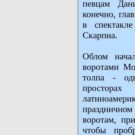
певцам Дан
конечно, гла
в спектакл
Скарпиа.
Облом начал
воротами Мо
толпа - од
просторах
латиноамери
празднично
воротам, при
чтобы проб