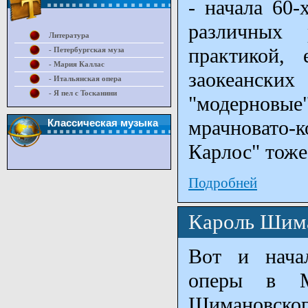
- начала 60-
различных
Литература
практикой,
- Петербургская муза
- Мария Каллас
заокеански
- Итальянская опера
- Я пел с Тосканини
"модернов
мрачновато-
Классическая музыка
Карлос" тоже
Подробней
Кароль Шима
Вот и нача
оперы в М
Шимановского