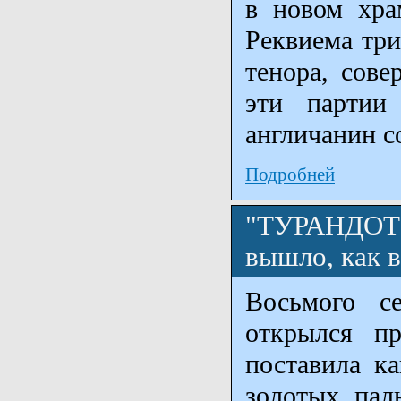
в новом хра
Реквиема три
тенора, сове
эти партии
англичанин с
Подробней
"ТУРАНДОТ" 
вышло, как вс
Восьмого с
открылся пр
поставила ка
золотых пал