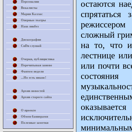
остаются нае
Персоналии
Вокалисты
спрятаться 
Мария Каллас
Оперные театры
режиссером
Наш ликбез
сложный грим
Дискографии
на то, что 
СиDи слушай
лестнице или
Очерки, публицистика
или почти вс
Перечитывая заново
Фантом недели
состояния
...Но есть нюанс!
музыкально
Архив новостей
единствен
Архив старого сайта
оказываетс
О проекте
исключит
Обмен баннерами
Полезные заметки
минимальным 