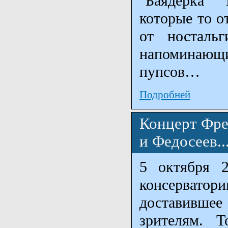
"Баядерка"
которые то о
от ностальг
напоминающ
пупсов…
Подробней
Концерт Фре
и Федосеев..
5 октября 
консерватор
доставившее
зрителям. Т