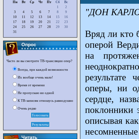
Пн
Вт
Ср
Чт
Пт
Сб
Вс
1
2
"ДОН КАРЛО
3
4
5
6
7
8
9
10
11
12
13
14
15
16
17
18
19
20
21
22
23
24
25
26
27
28
29
30
Вряд ли кто 
31
оперой Верди
Опрос
на протяже
Часто ли вы смотрите ТВ-трансляции опер?
неоднократ
Всегда, при каждой возможности
результате 
Их вообще очень мало!
оперы, ни о
Время от времени
Не пропускаю ни одной
сердце, наз
К ТВ-записям отношусь равнодушно
поклонники э
Очень редко
описывая как
несомненные 
Читать