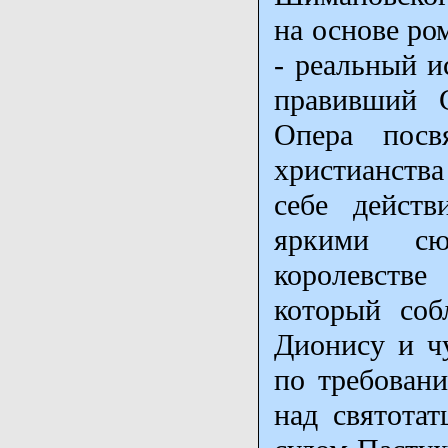
на основе ро
- реальный и
правивший С
Опера посв
христианства
себе действ
яркими сю
королевстве
который соб
Дионису и ч
по требовани
над святотат