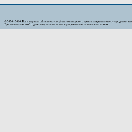
© 2000 - 2010. Bсе материалы сайта являются субъектом авторского права и защищены международными за
При перепечатке необходимо получить письменное разрешение и сослаться на источник.