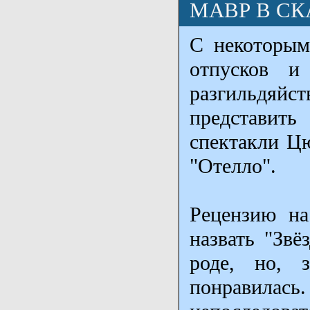
МАВР В С
С некоторым
отпусков и
разгильдяй
представит
спектакли Цю
"Отелло".
Рецензию на
назвать "Звё
роде, но, 
понравил