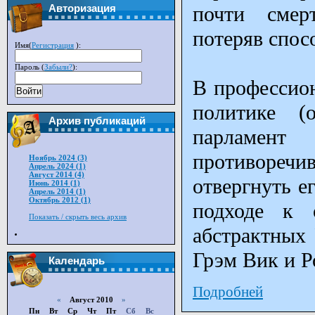
почти смер
Авторизация
потеряв спос
Имя(
Регистрация
):
Пароль (
Забыли?
):
В профессион
Войти
политике (
Архив публикаций
парламент
противоречи
Ноябрь 2024 (3)
Апрель 2024 (1)
Август 2014 (4)
отвергнуть е
Июнь 2014 (1)
Апрель 2014 (1)
Октябрь 2012 (1)
подходе к 
Показать / скрыть весь архив
абстрактных 
Грэм Вик и Р
Календарь
Подробней
«
Август 2010
»
Пн
Вт
Ср
Чт
Пт
Сб
Вс