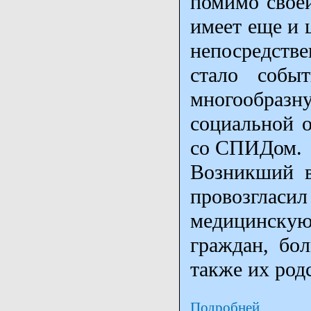
помимо свое
имеет еще и 
непосредств
стало собы
многообразн
социальной о
со СПИДом.
Возникший в
провозгла
медицинскую
граждан, бо
также их род
Подробней