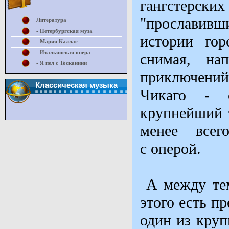
гангстерски
"прославивши
Литература
- Петербургская муза
истории гор
- Мария Каллас
- Итальянская опера
снимая, на
- Я пел с Тосканини
приключений
Классическая музыка
Чикаго - о
крупнейший 
менее всег
с оперой.
А между тем
этого есть п
один из кру