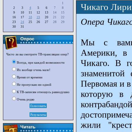
1
Чикаго Лири
2
3
4
5
6
7
8
9
10
11
12
13
14
15
16
17
18
19
20
21
22
Опера Чикаго
23
24
25
26
27
28
29
30
31
Опрос
Мы с вами
Америки, в 
Часто ли вы смотрите ТВ-трансляции опер?
Чикаго. В г
Всегда, при каждой возможности
Их вообще очень мало!
знаменитой 
Время от времени
Первомая и в
Не пропускаю ни одной
которую в д
К ТВ-записям отношусь равнодушно
Очень редко
контрабанд
достопримеч
жили "крес
Читать