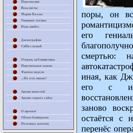
Персоналии
Вокалисты
поры, он вс
Мария Каллас
Оперные театры
романтицизм
Наш ликбез
его гениал
Дискографии
благополучн
СиDи слушай
смертью: н
Очерки, публицистика
автокатастро
Перечитывая заново
Фантом недели
иная, как Дж
...Но есть нюанс!
его с изу
Архив новостей
восстановле
Архив старого сайта
заново воск
О проекте
остаётся с 
Обмен баннерами
Полезные заметки
перенёс опер