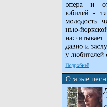
опера и отп
юбилей - те
молодость чи
нью-йоркск
насчитывает
давно и засл
у любителей 
Подробней
Старые песн