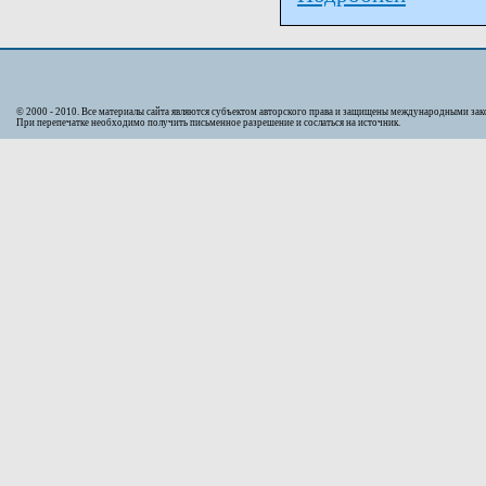
© 2000 - 2010. Bсе материалы сайта являются субъектом авторского права и защищены международными за
При перепечатке необходимо получить письменное разрешение и сослаться на источник.