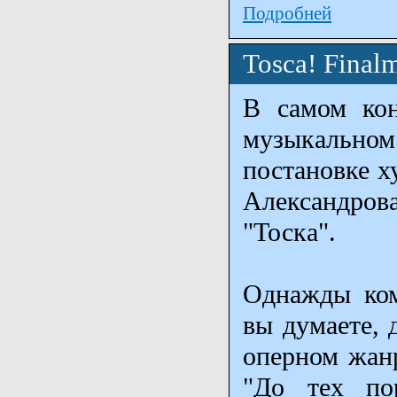
Подробней
Tosca! Finalm
В самом кон
музыкальном
постановке х
Александров
"Тоска".
Однажды ком
вы думаете, 
оперном жанр
"До тех по