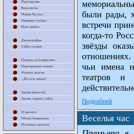
мемориальный
Персоналии
Вокалисты
были рады, х
Мария Каллас
Оперные театры
встречи прин
Наш ликбез
когда-то Рос
Дискографии
звёзды оказ
СиDи слушай
отношениях. 
Очерки, публицистика
чьи имена 
Перечитывая заново
Фантом недели
театров и 
...Но есть нюанс!
действительн
Архив новостей
Архив старого сайта
Подробней
О проекте
Веселья час
Обмен баннерами
Полезные заметки
Премьера в 