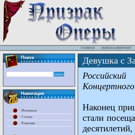
ГЛАВНАЯ
ОБМЕН БАННЕРАМИ
Поиск
Девушка с З
Российски
Концертного 
Навигация
Наконец приш
Интервью
стали посеща
Статьи
Рецензии
десятилетий,