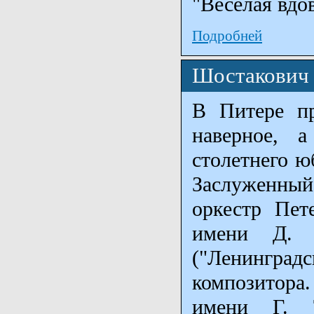
"Веселая вдов
Подробней
Шостакович 
В Питере пр
наверное, а
столетнего ю
Заслуженный
оркестр Пет
имени Д. 
("Ленингр
композитора
имени Г. Т