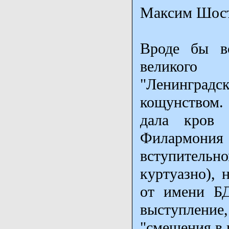
Максим Шост
Вроде бы в
великого
"Ленинградс
кощунством.
дала кров "
Филармония
вступительно
куртуазно), 
от имени БД
выступлени
"смещения в 