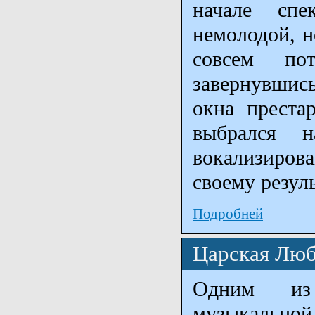
начале спе
немолодой, н
совсем по
завернувшис
окна преста
выбрался 
вокализиров
своему резуль
Подробней
Царская Лю
Одним из
музыкальной