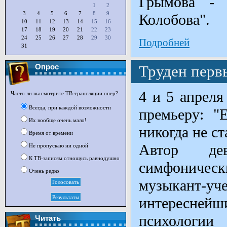
Грымова - 
1
2
3
4
5
6
7
8
9
Колобова".
10
11
12
13
14
15
16
17
18
19
20
21
22
23
24
25
26
27
28
29
30
Подробней
31
Опрос
Труден перв
4 и 5 апреля
Часто ли вы смотрите ТВ-трансляции опер?
Всегда, при каждой возможности
премьеру: "
Их вообще очень мало!
никогда не с
Время от времени
Автор де
Не пропускаю ни одной
К ТВ-записям отношусь равнодушно
симфоничес
Очень редко
музыкант-
интереснейш
психологии
Читать