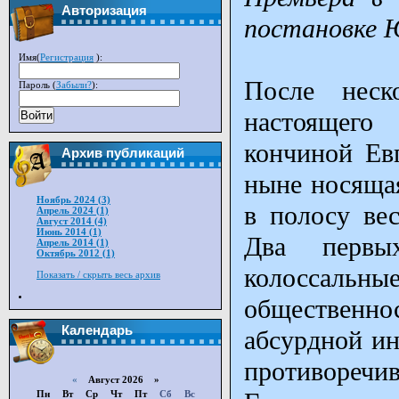
Авторизация
постановке 
Имя(
Регистрация
):
После неск
Пароль (
Забыли?
):
настоящего
Войти
кончиной Евг
Архив публикаций
ныне носящая
Ноябрь 2024 (3)
в полосу ве
Апрель 2024 (1)
Август 2014 (4)
Июнь 2014 (1)
Два первы
Апрель 2014 (1)
Октябрь 2012 (1)
колоссаль
Показать / скрыть весь архив
общественно
Календарь
абсурдной ин
противоречив
«
Август 2026 »
Пн
Вт
Ср
Чт
Пт
Сб
Вс