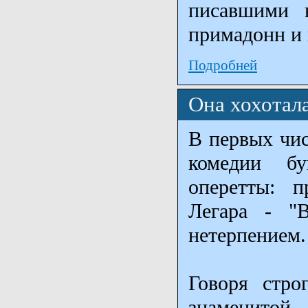
писавшими 
примадонн и 
Подробней
Она хохотал
В первых чис
комедии бу
оперетты: 
Легара - "
нетерпением
Говоря стро
знаменитой