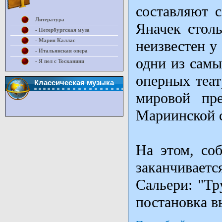
составляют 
Литература
Яначек столь
- Петербургская муза
- Мария Каллас
неизвестен у 
- Итальянская опера
одни из сам
- Я пел с Тосканини
оперных теат
Классическая музыка
мировой пр
Мариинской 
На этом, соб
заканчивае
Сальери: "Тр
постановка в