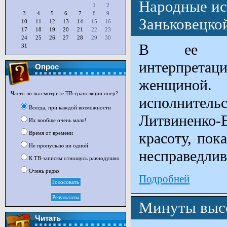
Народные ис
1
2
3
4
5
6
7
8
9
Заньковецко
10
11
12
13
14
15
16
17
18
19
20
21
22
23
24
25
26
27
28
29
30
В ее прон
31
интерпретаци
Опрос
женщиной
Часто ли вы смотрите ТВ-трансляции опер?
исполните
Всегда, при каждой возможности
Литвиненко
Их вообще очень мало!
Время от времени
красоту, пок
Не пропускаю ни одной
несправедлив
К ТВ-записям отношусь равнодушно
Очень редко
Подробней
Минуты высо
Читать