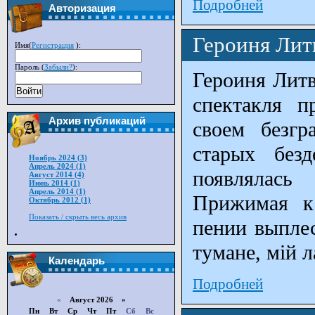
Подробней
Авторизация
Героиня Лит
Имя(
Регистрация
):
Пароль (
Забыли?
):
Героиня Литв
Войти
спектакля п
Архив публикаций
своем безгр
старых без
Ноябрь 2024 (3)
Апрель 2024 (1)
появлялась
Август 2014 (4)
Июнь 2014 (1)
Апрель 2014 (1)
Прижимая к 
Октябрь 2012 (1)
Показать / скрыть весь архив
пении выплес
тумане, мій л
Календарь
Подробней
«
Август 2026 »
Пн
Вт
Ср
Чт
Пт
Сб
Вс