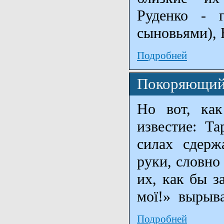
Руденко - 
сыновьями), 
Подробней
Покоряющий 
Но вот, как
известие: Т
силах сдержа
руки, словно
их, как бы з
мої!» вырыва
Подробней