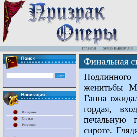
ГЛАВНАЯ
ОБМЕН БАННЕРАМИ
Поиск
Финальная с
Подлинного
женитьбы Ма
Навигация
Ганна ожидал
гордая, вх
Интервью
печальную 
Статьи
Рецензии
сироте. Гляд