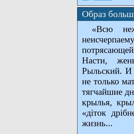
Образ больш
«Всю нежн
неисчерпа
потрясающей 
Насти, жен
Рыльский. И 
не только ма
тягчайшие дн
крылья, кры
«діток дрібн
жизнь...