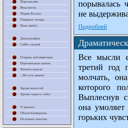
порывалась ч
Персоналии
Вокалисты
не выдержива
Мария Каллас
Оперные театры
Подробней
Наш ликбез
Дискографии
Драматическ
СиDи слушай
Все мысли 
Очерки, публицистика
Перечитывая заново
третий год 
Фантом недели
молчать, она
...Но есть нюанс!
которого по
Архив новостей
Архив старого сайта
Выплеснув с
она умоляет 
О проекте
Обмен баннерами
горьких чувст
Полезные заметки