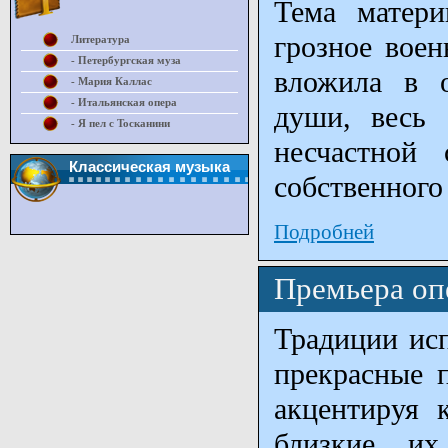
Тема матери
грозное воен
Литература
- Петербургская муза
вложила в 
- Мария Каллас
- Итальянская опера
души, весь 
- Я пел с Тосканини
несчастной 
Классическая музыка
собственного
Подробней
Премьера оп
Традиции ис
прекрасные п
акцентируя 
близкие их