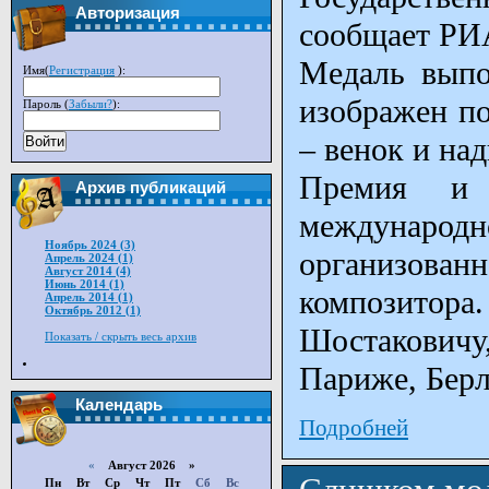
Авторизация
сообщает РИ
Медаль выпо
Имя(
Регистрация
):
изображен по
Пароль (
Забыли?
):
– венок и на
Войти
Премия и 
Архив публикаций
международ
Ноябрь 2024 (3)
организован
Апрель 2024 (1)
Август 2014 (4)
Июнь 2014 (1)
композитора.
Апрель 2014 (1)
Октябрь 2012 (1)
Шостаковичу,
Показать / скрыть весь архив
Париже, Берл
Календарь
Подробней
«
Август 2026 »
Пн
Вт
Ср
Чт
Пт
Сб
Вс