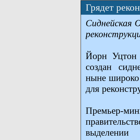
Грядет реко
Сиднейская О
реконструкц
Йорн Уцтон 
создан сидн
ныне широко 
для реконстр
Премьер-м
правительств
выделени