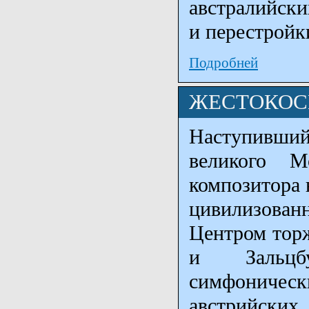
австралийски
и перестройк
Подробней
ЖЕСТОКОС
Наступивший 
великого М
композитора 
цивилизован
Центром торж
и Зальцбу
симфоничес
австрийск