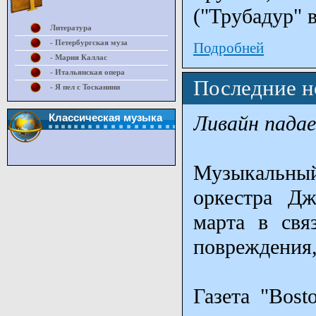
("Трубадур" 
Литература
- Петербургская муза
Подробней
- Мария Каллас
- Итальянская опера
Последние н
- Я пел с Тосканини
Ливайн пада
Классическая музыка
Музыкальный
оркестра Дж
марта в свя
повреждения,
Газета "Bost