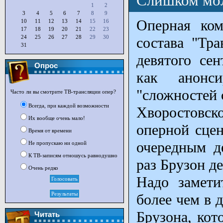
Слишком мол
1
2
3
4
5
6
7
8
9
Оперная ком
10
11
12
13
14
15
16
17
18
19
20
21
22
23
24
25
26
27
28
29
30
состава "Тра
31
девятого се
Опрос
как анонси
"сложностей 
Часто ли вы смотрите ТВ-трансляции опер?
Всегда, при каждой возможности
Хворостовс
Их вообще очень мало!
оперной сцен
Время от времени
очередным д
Не пропускаю ни одной
К ТВ-записям отношусь равнодушно
раз Брузон д
Очень редко
Надо замети
более чем в 
Брузона, кот
Читать