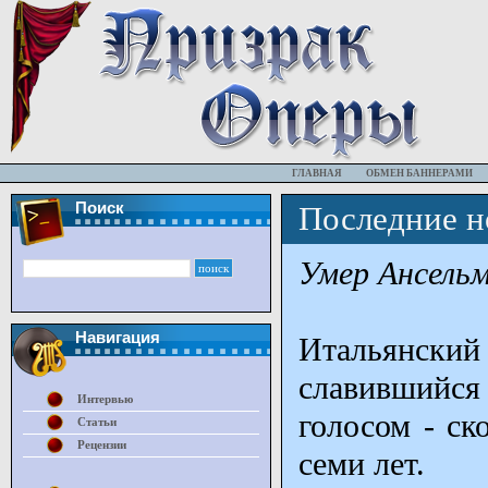
ГЛАВНАЯ
ОБМЕН БАННЕРАМИ
Поиск
Последние н
Умер Ансельм
Навигация
Итальянск
славившийс
Интервью
голосом - ск
Статьи
Рецензии
семи лет.