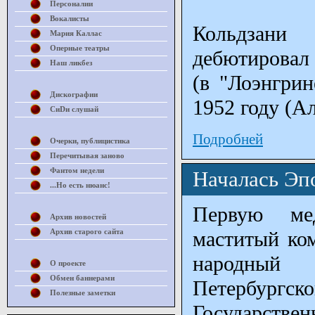
Персоналии
Вокалисты
Кольдзани
Мария Каллас
Оперные театры
дебютировал 
Наш ликбез
(в "Лоэнгрин
Дискографии
1952 году (Ал
СиDи слушай
Подробней
Очерки, публицистика
Перечитывая заново
Фантом недели
Началась Эп
...Но есть нюанс!
Первую ме
Архив новостей
Архив старого сайта
маститый ко
народный 
О проекте
Обмен баннерами
Петербургско
Полезные заметки
Государств