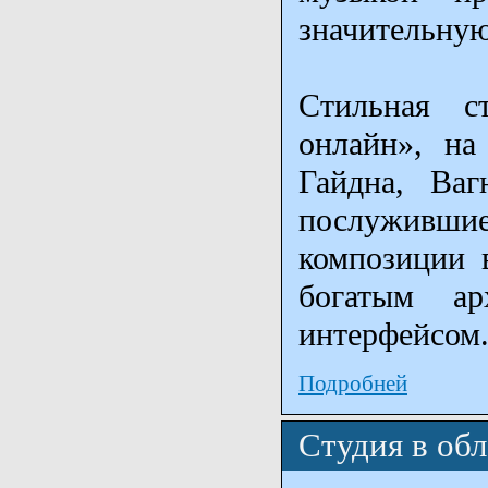
значительную
Стильная с
онлайн», на
Гайдна, Ваг
послужившие
композиции 
богатым а
интерфейсом
Подробней
Cтудия в обл