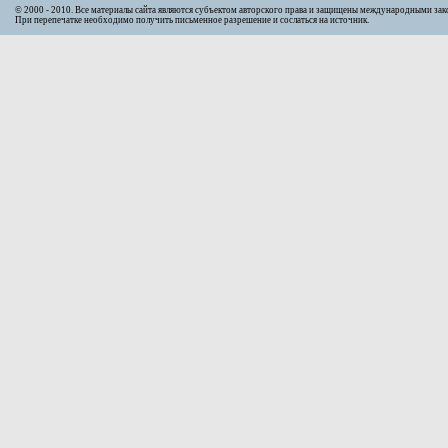
© 2000 - 2010. Bсе материалы сайта являются субъектом авторского права и защищены международными за
При перепечатке необходимо получить письменное разрешение и сослаться на источник.