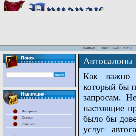
ГЛАВНАЯ
ОБМЕН БАННЕРАМИ
Поиск
Автосалоны
Как важно а
который бы п
Навигация
запросам. Н
настоящие п
Интервью
было бы дове
Статьи
Рецензии
услуг автос