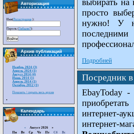
выбирать на 
Авторизация
просто выбе
Имя(
Регистрация
):
нужно! У н
Пароль (
Забыли?
):
последним
Войти
профессиона
Архив публикаций
Подробней
Ноябрь 2024 (3)
Апрель 2024 (1)
Август 2014 (4)
Посредник в
Июнь 2014 (1)
Апрель 2014 (1)
Октябрь 2012 (1)
EbayToday -
Показать / скрыть весь архив
приобретат
интернет-а
Календарь
интернет-
«
Август 2026 »
Пн
Вт
Ср
Чт
Пт
Сб
Вс