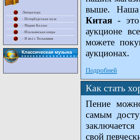
выше. Наш
Литература
Китая
- это
- Петербургская муза
- Мария Каллас
аукционе вс
- Итальянская опера
- Я пел с Тосканини
можете поку
аукционах.
Классическая музыка
Подробней
Как стать х
Пение можно
самым досту
заключается
свой певческ