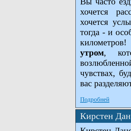
Вы часто езд
хочется ра
хочется усл
тогда - и осо
километров!
утром
, кот
возлюбленно
чувствах, бу
вас разделяю
Подробней
Кирстен Дан
Кирстен Дан