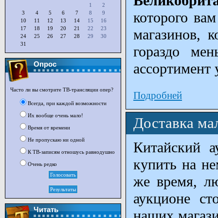
Великобрит
1
2
которого вам
3
4
5
6
7
8
9
10
11
12
13
14
15
16
17
18
19
20
21
22
23
магазинов, к
24
25
26
27
28
29
30
31
гораздо ме
Опрос
ассортимент 
Часто ли вы смотрите ТВ-трансляции опер?
Подробней
Всегда, при каждой возможности
Их вообще очень мало!
Доставка ма
Время от времени
Не пропускаю ни одной
Китайский а
К ТВ-записям отношусь равнодушно
купить на не
Очень редко
же время, л
аукционе ст
Читать
наших магази