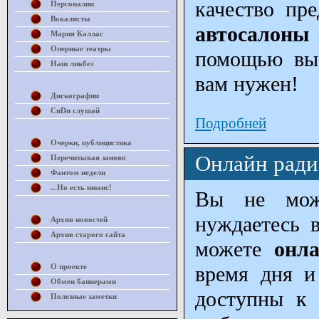
качество пр
Персоналии
Вокалисты
автосалон
Мария Каллас
Оперные театры
помощью вы 
Наш ликбез
вам нужен!
Дискографии
СиDи слушай
Подробней
Очерки, публицистика
Онлайн ради
Перечитывая заново
Фантом недели
...Но есть нюанс!
Вы не мож
нуждаетесь 
Архив новостей
Архив старого сайта
можете
онл
О проекте
время дня и
Обмен баннерами
доступны к 
Полезные заметки