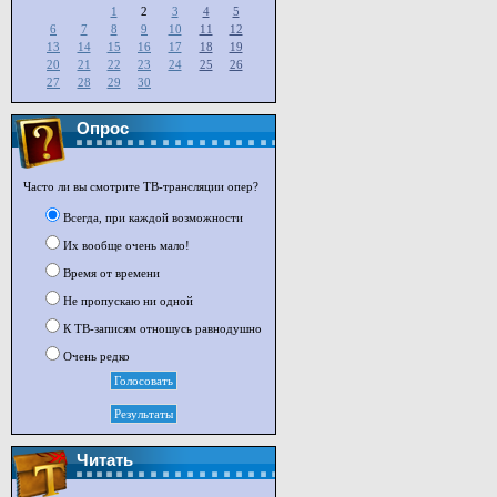
1
2
3
4
5
6
7
8
9
10
11
12
13
14
15
16
17
18
19
20
21
22
23
24
25
26
27
28
29
30
Опрос
Часто ли вы смотрите ТВ-трансляции опер?
Всегда, при каждой возможности
Их вообще очень мало!
Время от времени
Не пропускаю ни одной
К ТВ-записям отношусь равнодушно
Очень редко
Читать