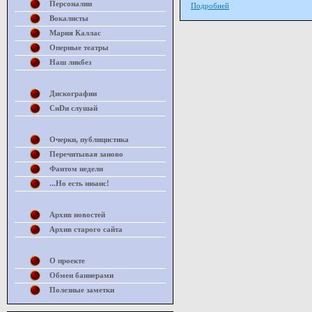
Персоналии
Подробней
Вокалисты
Мария Каллас
Оперные театры
Наш ликбез
Дискографии
СиDи слушай
Очерки, публицистика
Перечитывая заново
Фантом недели
...Но есть нюанс!
Архив новостей
Архив старого сайта
О проекте
Обмен баннерами
Полезные заметки