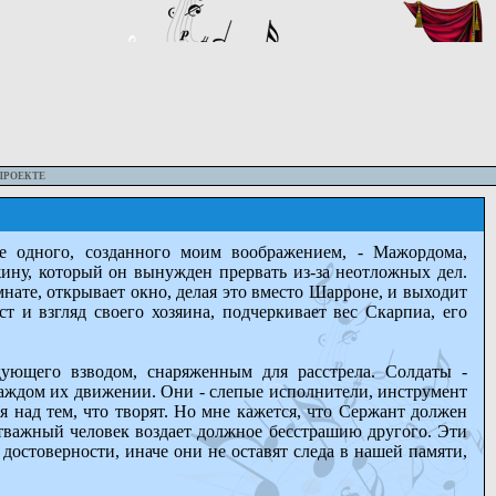
ПРОЕКТЕ
 одного, созданного моим воображением, - Мажордома,
ну, который он вынужден прервать из-за неотложных дел.
нате, открывает окно, делая это вместо Шарроне, и выходит
т и взгляд своего хозяина, подчеркивает вес Скарпиа, его
ующего взводом, снаряженным для расстрела. Солдаты -
каждом их движении. Они - слепые исполнители, инструмент
 над тем, что творят. Но мне кажется, что Сержант должен
 отважный человек воздает должное бесстрашию другого. Эти
достоверности, иначе они не оставят следа в нашей памяти,