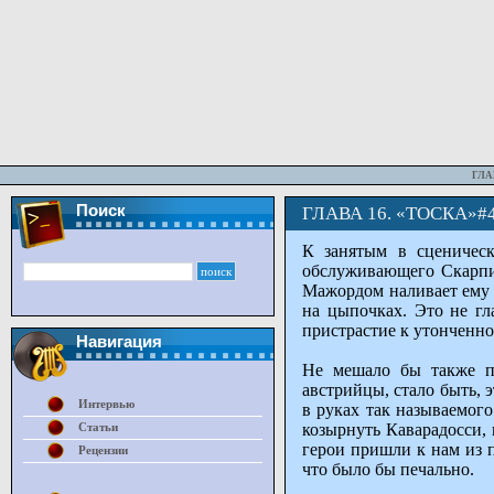
ГЛА
Поиск
ГЛАВА 16. «ТОСКА»#
К занятым в сценичес
обслуживающего Скарпиа
Мажордом наливает ему в
на цыпочках. Это не гл
пристрастие к утонченн
Навигация
Не мешало бы также пр
австрийцы, стало быть, 
Интервью
в руках так называемого
Статьи
козырнуть Каварадосси, 
герои пришли к нам из п
Рецензии
что было бы печально.