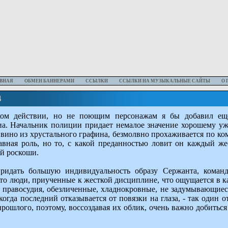
ВНАЯ
ОБМЕН БАННЕРАМИ
ССЫЛКИ
ССЫЛКИ НА МУЗЫКАЛЬНЫЕ САЙТЫ
О 
4
ком действии, но не поющим персонажам я бы добавил еще
. Начальник полиции придает немалое значение хорошему ужи
ино из хрустального графина, безмолвно прохаживается по ком
авная роль, но то, с какой преданностью ловит он каждый жес
ой роскоши.
идать большую индивидуальность образу Сержанта, команд
это люди, приученные к жесткой дисциплине, что ощущается в 
 правосудия, обезличенные, хладнокровные, не задумывающиеся
когда последний отказывается от повязки на глаза, - так один
рошлого, поэтому, воссоздавая их облик, очень важно добиться 