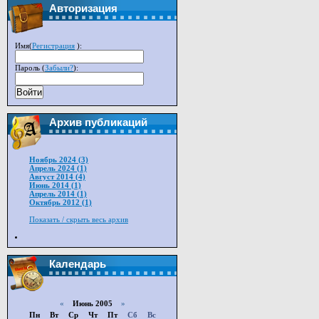
Авторизация
Имя(
Регистрация
):
Пароль (
Забыли?
):
Войти
Архив публикаций
Ноябрь 2024 (3)
Апрель 2024 (1)
Август 2014 (4)
Июнь 2014 (1)
Апрель 2014 (1)
Октябрь 2012 (1)
Показать / скрыть весь архив
Календарь
«
Июнь 2005
»
Пн
Вт
Ср
Чт
Пт
Сб
Вс