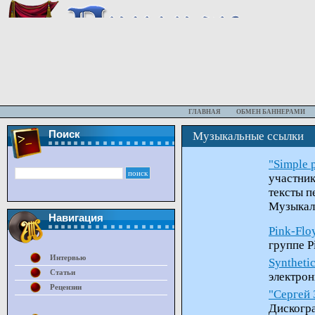
ГЛАВНАЯ
ОБМЕН БАННЕРАМИ
Поиск
Музыкальные ссылки
"Simple 
участник
тексты п
Музыкал
Навигация
Pink-Flo
группе P
Интервью
Syntheti
Статьи
электро
Рецензии
"Сергей
Дискогр