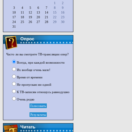
1
2
3
4
5
6
7
8
9
10
11
12
13
14
15
16
17
18
19
20
21
22
23
24
25
26
27
28
29
30
31
Опрос
Часто ли вы смотрите ТВ-трансляции опер?
Всегда, при каждой возможности
Их вообще очень мало!
Время от времени
Не пропускаю ни одной
К ТВ-записям отношусь равнодушно
Очень редко
Читать