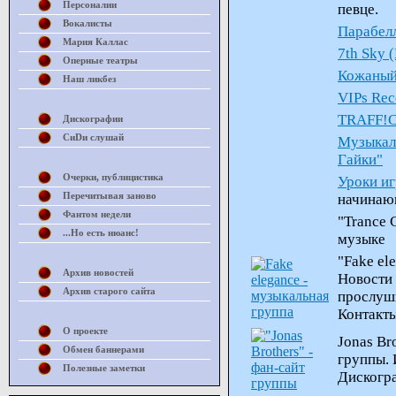
Персоналии
певце.
Вокалисты
Парабел
Мария Каллас
7th Sky 
Оперные театры
Кожаный
Наш ликбез
VIPs Rec
TRAFF!
Дискографии
СиDи слушай
Музыкал
Гайки"
Очерки, публицистика
Уроки иг
Перечитывая заново
начинаю
Фантом недели
"Trance 
...Но есть нюанс!
музыке
"Fake el
Архив новостей
Новости
Архив старого сайта
прослуши
Контакты
О проекте
Jonas Br
Обмен баннерами
группы. 
Полезные заметки
Дискогра