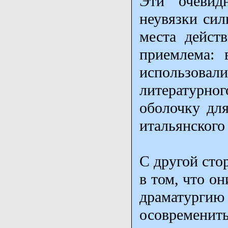
Эти очевид
неувязки сил
места дейст
приемлема: 
использов
литературн
оболочку дл
итальянского
С другой сто
в том, что о
драматургию 
осовремени