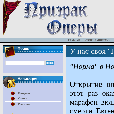
ГЛАВНАЯ
ОБМЕН БАННЕРАМИ
Поиск
У нас своя "
"Норма" в Но
Навигация
Открытие оп
этот раз ок
Интервью
Статьи
марафон вклю
Рецензии
смерти Евге