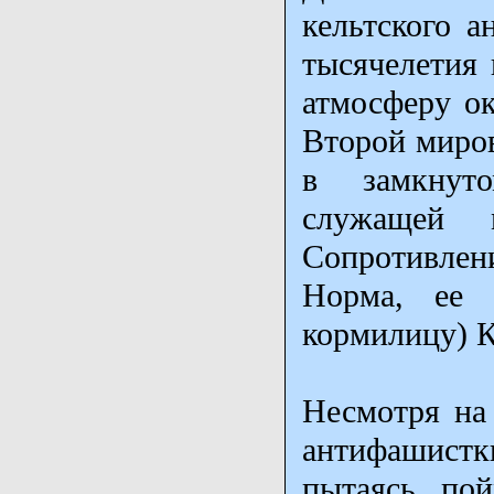
кельтского а
тысячелетия 
атмосферу о
Второй миров
в замкнуто
служащей 
Сопротивлен
Норма, ее 
кормилицу) К
Несмотря на
антифашист
пытаясь по