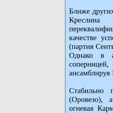
Ближе других
Кресли
переквалифиц
качестве ус
(партия Сент
Однако в а
соперницей,
ансамблируя 
Стабильно 
(Оровезо), 
огневая Кар