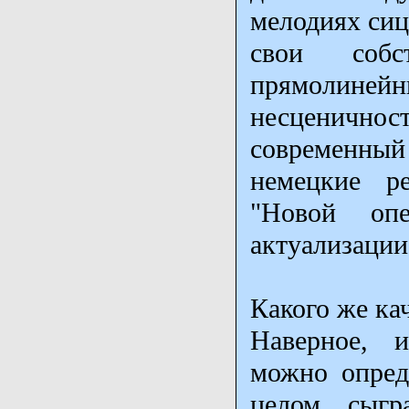
мелодиях сиц
свои собс
прямолинейны
несценично
современны
немецкие р
"Новой оп
актуализации
Какого же ка
Наверное, и
можно опреде
целом сыгр