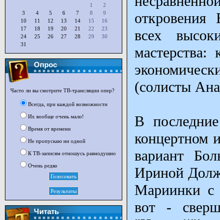
несравненной
1
2
3
4
5
6
7
8
9
откровения 
10
11
12
13
14
15
16
17
18
19
20
21
22
23
всех высок
24
25
26
27
28
29
30
31
мастерства:
Опрос
экономическ
(солисты Ана
Часто ли вы смотрите ТВ-трансляции опер?
Всегда, при каждой возможности
В последние
Их вообще очень мало!
Время от времени
концертном и
Не пропускаю ни одной
вариант Бол
К ТВ-записям отношусь равнодушно
Очень редко
Ириной Долже
Мариинки с 
вот - сверш
Читать