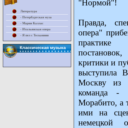
"Нормой"!
Литература
- Петербургская муза
Правда, спе
- Мария Каллас
- Итальянская опера
опера" прибе
- Я пел с Тосканини
практике 
Классическая музыка
постановок
критики и пу
выступила В
Москву из 
команда -
Морабито, а 
ими на сцен
немецкой о