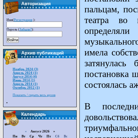
Авторизация
пальцам, пос
театра во 
Имя(
Регистрация
):
определяли
Пароль (
Забыли?
):
музыкального
Войти
имела собств
Архив публикаций
затянулась 
Ноябрь 2024 (3)
постановка ш
Апрель 2024 (1)
Август 2014 (4)
Июнь 2014 (1)
состоялась аж
Апрель 2014 (1)
Октябрь 2012 (1)
Показать / скрыть весь архив
В последни
Календарь
довольствова
триумфально
«
Август 2026 »
Пн
Вт
Ср
Чт
Пт
Сб
Вс