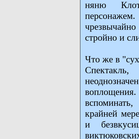
няню Клот
персонажем.
чрезвычайно
стройно и сл
Что же в "сух
Спектакль,
неоднозначен
воплощения
вспоминать,
крайней мер
и безвкус
виктюковск