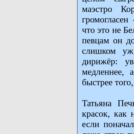
маэстро Ко
громогласен 
что это не Б
певцам он до
слишком уж
дирижёр: у
медленнее, 
быстрее того
Татьяна Печ
красок, как 
если поначал