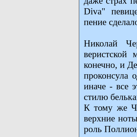
даже страх п
Diva" певиц
пение сделал
Николай Че
веристской 
конечно, и Д
проконсула о
иначе - все 
стилю белька
К тому же Ч
верхние ноты
роль Поллион