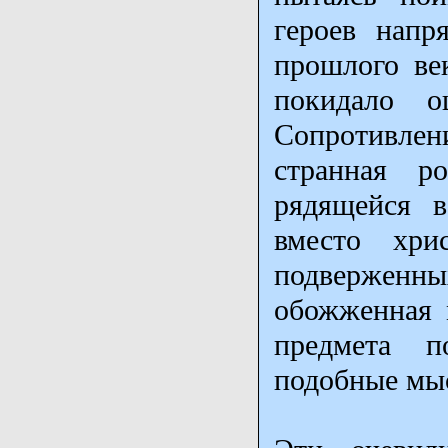
героев напр
прошлого век
покидало о
Сопротивлени
странная р
рядящейся в
вместо хри
подверженн
обожженная 
предмета п
подобные мы