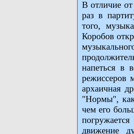
В отличие от
раз в парти
того, музык
Коробов откр
музыкально
продолжите
напеться в 
режиссеров 
архаичная др
"Нормы", как
чем его боль
погружаетс
движение д