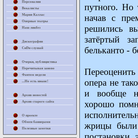
Персоналии
путного. Но 
Вокалисты
Мария Каллас
начав с пре
Оперные театры
решились вы
Наш ликбез
затёртый за
Дискографии
бельканто - 
СиDи слушай
Очерки, публицистика
Перечитывая заново
Переоценить
Фантом недели
опера не так
...Но есть нюанс!
и вообще н
Архив новостей
хорошо помн
Архив старого сайта
исполнител
О проекте
Обмен баннерами
жрицы были 
Полезные заметки
постановки 