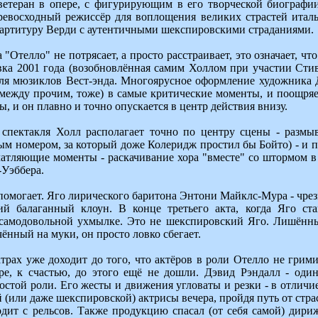
ветеран в опере, с фигурирующим в его творческой биографи
превосходный режиссёр для воплощения великих страстей итал
ртитуру Верди с аутентичными шекспировскими страданиями.
 "Отелло" не потрясает, а просто расстраивает, это означает, 
вка 2001 года (возобновлённая самим Холлом при участии Стив
ля мюзиклов Вест-энда. Многоярусное оформление художника Дж
 между прочим, тоже) в самые критические моменты, и поощряе
, и он плавно и точно опускается в центр действия внизу.
спектакля Холл располагает точно по центру сцены - размыв
ым номером, за который доже Колеридж простил бы Бойто) - и 
атляющие моменты - раскачивание хора "вместе" со штормом в 
-Уэббера.
 помогает. Яго лирического баритона Энтони Майклс-Мура - чре
ий балаганный клоун. В конце третьего акта, когда Яго ста
 самодовольной ухмылке. Это не шекспировский Яго. Лишённы
ечённый на муки, он просто ловко сбегает.
трах уже доходит до того, что актёров в роли Отелло не грим
ре, к счастью, до этого ещё не дошли. Дэвид Рэндалл - оди
остой роли. Его жесты и движения угловаты и резки - в отлич
 (или даже шекспировской) актрисы вечера, пройдя путь от стра
одит с рельсов. Также продукцию спасал (от себя самой) ди