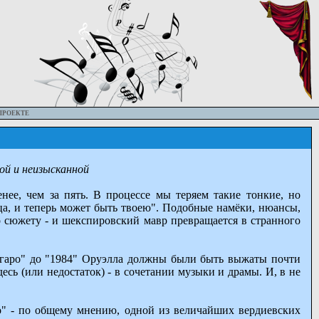
ПРОЕКТЕ
ой и неизысканной
ее, чем за пять. В процессе мы теряем такие тонкие, но
тца, и теперь может быть твоею". Подобные намёки, нюансы,
го сюжету - и шекспировский мавр превращается в странного
игаро" до "1984" Оруэлла должны были быть выжаты почти
сь (или недостаток) - в сочетании музыки и драмы. И, в не
ло" - по общему мнению, одной из величайших вердиевских