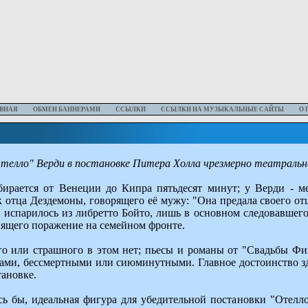
ВНАЯ
ОБМЕН БАННЕРАМИ
ССЫЛКИ
ССЫЛКИ НА МУЗЫКАЛЬНЫЕ САЙТЫ
О 
телло" Верди в постановке Питера Холла чрезмерно театральн
рается от Венеции до Кипра пятьдесят минут; у Верди - мен
к отца Дездемоны, говорящего её мужу: "Она предала своего о
ы, испарилось из либретто Бойто, лишь в основном следовавше
рпящего поражение на семейном фронте.
о или страшного в этом нет; пьесы и романы от "Свадьбы Ф
рами, бессмертными или сиюминутными. Главное достоинство зде
тановке.
сь бы, идеальная фигура для убедительной постановки "Отел