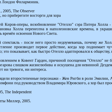
м Лондон Филармоник.
, 2005, The Observer
 но приберегите восторги для хора
лей Киров-оперы, возобновление "Отелло" сэра Питера Холла -
тановка Холла перенесена в наполеоновские времена, в укра
ь времён освоения Нового Света.
 спектакль - после него просто недоумеваешь, почему же Хол
тление производит первое действие, когда хор поднимает чу
о; это показывает, как быстро Отелло адаптировался к обществу,
овлением в Ковент Гарден, причиной посещения "Отелло" не бы
ногарова слишком жизнелюбива и искушена для невинной Дезде
т ни тревоги, ни интереса.
ядели второстепенные персонажи - Жен Ригби в роли Эмилии, А
мфони под руководством Владимира Юровского, а хор был прос
05, The Independent
иты Миллер, 2005.