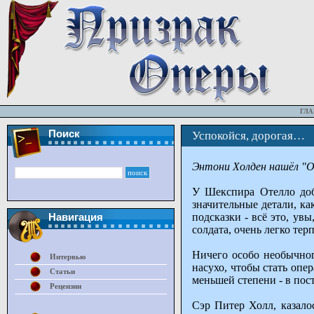
ГЛА
Поиск
Успокойся, дорогая…
Энтони Холден нашёл "О
У Шекспира Отелло доби
значительные детали, ка
подсказки - всё это, ув
Навигация
солдата, очень легко те
Ничего особо необычног
Интервью
насухо, чтобы стать опе
Статьи
меньшей степени - в пос
Рецензии
Сэр Питер Холл, казало