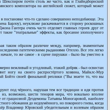
и Шекспиром почти столь же часто, как и Глайндборнский
ьянского композитора на английский сюжет, который может
что в постановке что-то сделано совершенно неподобающе. Эта
ена Барлоу), неуклюже раскачивается в сторону роскошных
она Гантера очень часто отделяет главных героев друг от
т такие "театральные" эффекты, как бросание злополучного
ая таким образом различие между, например, знаменитым
последними патетическими рыданиями Отелло. Все эти легко
начале, то же самое - в сцене пирушки - было бы уместно в
змерно вежливый и угодливый, этакий добряк - был освистан
вит ногу на своего распростёртого хозяина, Майклс-Мур
й Бойто своей финальной реплики ("Вы знаете то, что вы
ируют под чёрного, нарушая тем все традиции и идя против
н из, возможно, шести теноров мира, что вокально вполне
ие от грациозной Дездемоны Татьяны Моногаровой, наиболее
стного обожания до недоумённого, но покорного гнева, когда
рижёр Владимир Юровский убедительным и волевым образом