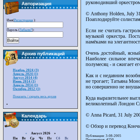
руководивший оркестро
Авторизация
© Anthony Holden, July 31
Поаплодируйте солистам,
Имя(
Регистрация
):
Пароль (
Забыли?
):
Если не считать гастро
музыкой оркестра. Пос
Войти
намёками на элегантност
Очень достойный, ясный
Архив публикаций
Наиболее сильное впеча
полумесяц - и сжигает ег
Ноябрь 2024 (3)
Апрель 2024 (1)
Как и с недавним возобн
Август 2014 (4)
не трогает; Татьяна Мо
Июнь 2014 (1)
Апрель 2014 (1)
но совершенно не внушае
Октябрь 2012 (1)
Показать / скрыть весь архив
Куда выразительнее выгл
великолепный Лондон Си
© Anna Picard, 31 July 20
Календарь
© Обзор и перевод Конч
«
Август 2026 »
Публикация: 3-08-2005
Пн
Вт
Ср
Чт
Пт
Сб
Вс
Просмотров: 4250