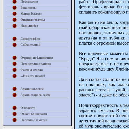
работ. Профессионал и 
Персоналии
фестиваль - вроде бы, 
Вокалисты
сплавить обжигающую па
Мария Каллас
Оперные театры
Как бы то ни было, когда
Наш ликбез
глайндборнская постано
постановок, типичных д
друга (да и от публики,
Дискографии
платка с огромной высоты
СиDи слушай
Все ключевые моменты 
Очерки, публицистика
"Кредо" Яго (тем вставн
предсказуемые и не впеч
Перечитывая заново
каком-нибудь шоу Ллойд
Фантом недели
...Но есть нюанс!
Да и состав солистов не
на поклонах, как жалк
Архив новостей
расплывается в глупой,
знаете") - и даже не обр
Архив старого сайта
Политкорректность в теа
О проекте
здравого смысла. В опе
Обмен баннерами
соответствуют этой непр
Полезные заметки
аутентичной вердиевской
её муж окончательно сх