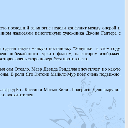
 это последний за многие недели конфликт между оперой и
шенном жалюзями паноптикуме художника Джона Гантера с
л сделал такую жалкую постановку "Золушки" в этом году.
чело побеждённого турка с флагом, на котором изображен
 которое очень скоро повернётся против него.
л сам Отелло. Мавр Дэвида Рэндалла впечатляет, но как-то
моны. В роли Яго Энтони Майклс-Мур поёт очень подвижно,
льфред Бо - Кассио и Мэтью Били - Родериго. Дело выручил
то восхитителен.