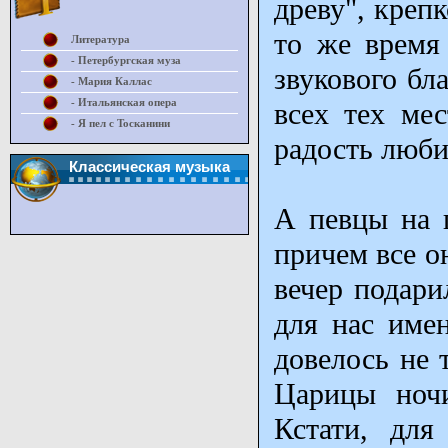
древу", креп
то же время
Литература
- Петербургская муза
звукового бл
- Мария Каллас
- Итальянская опера
всех тех мес
- Я пел с Тосканини
радость люби
Классическая музыка
А певцы на 
причем все о
вечер подари
для нас име
довелось не 
Царицы ночи
Кстати, для