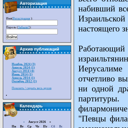
Авторизация
набивший вс
Израильско
Имя(
Регистрация
):
настоящего зн
Пароль (
Забыли?
):
Войти
Работающий 
Архив публикаций
израильтяни
Ноябрь 2024 (3)
Иерусалиме
Апрель 2024 (1)
Август 2014 (4)
Июнь 2014 (1)
отчетливо вы
Апрель 2014 (1)
Октябрь 2012 (1)
ни одной др
Показать / скрыть весь архив
партитуры.
Календарь
филармонич
"Певцы фила
«
Август 2026 »
Пн
Вт
Ср
Чт
Пт
Сб
Вс