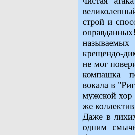
чистая атак
великолепны
строй и спо
оправданных
называемых
крещендо-дим
не мог повер
компашка по
вокала в "Ри
мужской хор 
же коллектив
Даже в лихих
одним смычк