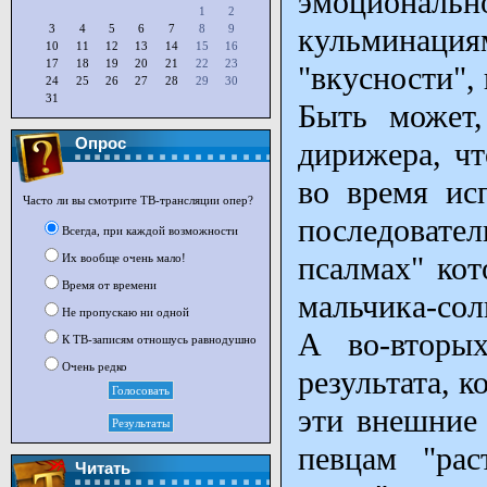
эмоциональ
1
2
3
4
5
6
7
8
9
кульминация
10
11
12
13
14
15
16
17
18
19
20
21
22
23
"вкусности",
24
25
26
27
28
29
30
31
Быть может,
Опрос
дирижера, чт
во время ис
Часто ли вы смотрите ТВ-трансляции опер?
последовател
Всегда, при каждой возможности
псалмах" кот
Их вообще очень мало!
Время от времени
мальчика-сол
Не пропускаю ни одной
А во-вторых
К ТВ-записям отношусь равнодушно
Очень редко
результата, к
эти внешние 
певцам "рас
Читать