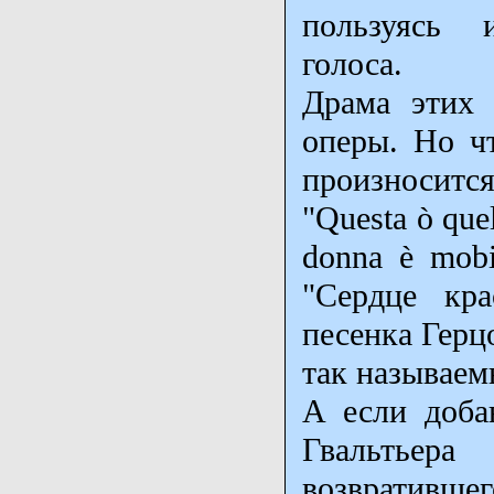
пользуясь 
голоса.
Драма этих 
оперы. Но чт
произносит
"Questa ò que
donna è mobi
"Сердце кра
песенка Герц
так называем
А если доба
Гвальтьер
возвративше