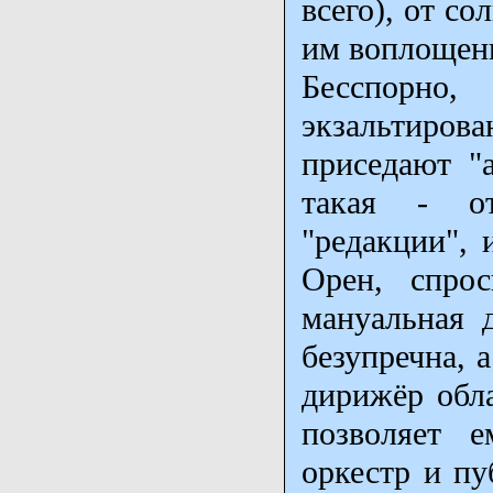
всего), от с
им воплощен
Бесспорно
экзальтиров
приседают "
такая - от
"редакции", 
Орен, спрос
мануальная 
безупречна, а
дирижёр обла
позволяет е
оркестр и пу