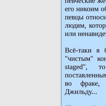
певческие же
его никоим о
певцы относи
людям, котор
или ненавидет
Всё-таки я 
"чистым" ко
staged", 
поставленны
во фраке,
Джильду...