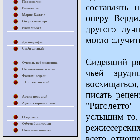
Персоналии
составлять н
Вокалисты
Мария Каллас
оперу Верди
Оперные театры
другого луч
Наш ликбез
могло случит
Дискографии
СиDи слушай
Сидевший ря
Очерки, публицистика
Перечитывая заново
чьей эруд
Фантом недели
восхищаться,
...Но есть нюанс!
писать рецен
Архив новостей
"Риголетто"
Архив старого сайта
услышим то, 
О проекте
Обмен баннерами
режиссерски
Полезные заметки
всего отнош