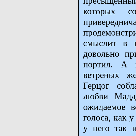
пресыщенный
которых с
привереднич
продемонстри
смыслит в н
довольно пр
портил. А 
ветреных же
Герцог собл
любви Мадда
ожидаемое в
голоса, как 
у него так 