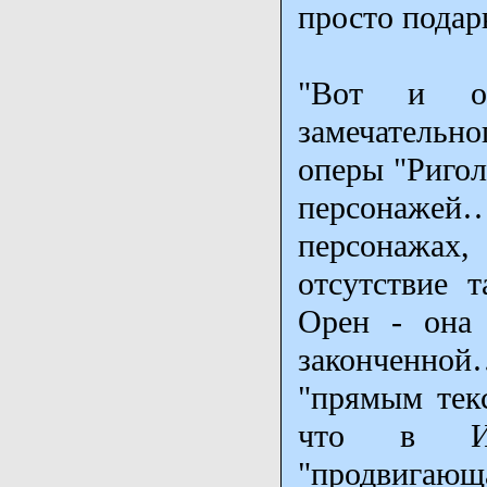
просто подар
"Вот и ос
замечательн
оперы "Риголе
персонажей…"
персонажах
отсутствие 
Орен - она 
законченно
"прямым текс
что в Из
"продвигающ