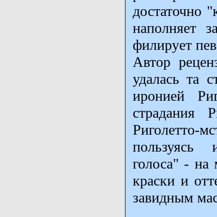
достаточно "
наполняет з
филирует пев
Автор рецен
удалась та с
иронией Риг
страдания Р
Риголетто-
пользуясь 
голоса" - на
краски и отт
завидным мас