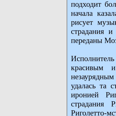
подходит бол
начала казал
рисует музы
страдания и
переданы Моз
Исполнитель
красивым и
незаурядным
удалась та с
иронией Риг
страдания Р
Риголетто-