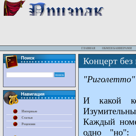
ГЛАВНАЯ
ОБМЕН БАННЕРАМИ
Поиск
Концерт без
"Риголетто"
Навигация
И какой к
Изумительн
Интервью
Статьи
Каждый номе
Рецензии
одно "но":