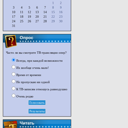
1
2
3
4
5
6
7
8
9
10
11
12
13
14
15
16
17
18
19
20
21
22
23
24
25
26
27
28
29
30
31
Опрос
Часто ли вы смотрите ТВ-трансляции опер?
Всегда, при каждой возможности
Их вообще очень мало!
Время от времени
Не пропускаю ни одной
К ТВ-записям отношусь равнодушно
Очень редко
Читать