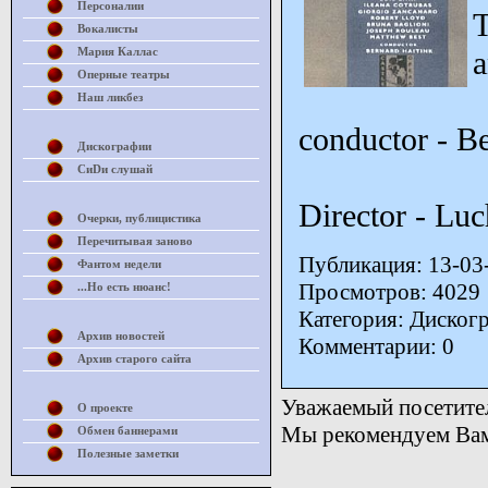
Персоналии
T
Вокалисты
Мария Каллас
a
Оперные театры
Наш ликбез
conductor - B
Дискографии
СиDи слушай
Director - Luc
Очерки, публицистика
Перечитывая заново
Публикация: 13-03
Фантом недели
Просмотров: 4029
...Но есть нюанс!
Категория: Диског
Архив новостей
Комментарии: 0
Архив старого сайта
Уважаемый посетител
О проекте
Мы рекомендуем Вам 
Обмен баннерами
Полезные заметки