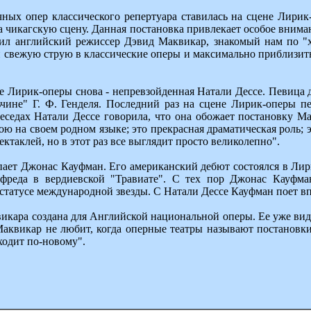
ных опер классического репертуара ставилась на сцене Лирик-
 чикагскую сцену. Данная постановка привлекает особое внима
ил английский режиссер Дэвид Маквикар, знакомый нам по "х
и свежую струю в классические оперы и максимально приблизит
 Лирик-оперы снова - непревзойденная Натали Дессе. Певица д
ине" Г. Ф. Генделя. Последний раз на сцене Лирик-оперы п
седах Натали Дессе говорила, что она обожает постановку Мак
пою на своем родном языке; это прекрасная драматическая роль
ктаклей, но в этот раз все выглядит просто великолепно".
ает Джонас Кауфман. Его американский дебют состоялся в Лири
фреда в вердиевской "Травиате". С тех пор Джонас Кауфм
 статусе международной звезды. С Натали Дессе Кауфман поет в
кара создана для Английской национальной оперы. Ее уже виде
Маквикар не любит, когда оперные театры называют постановки
ходит по-новому".