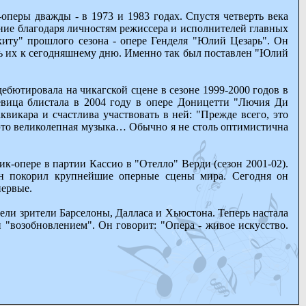
оперы дважды - в 1973 и 1983 годах. Спустя четверть века
ние благодаря личностям режиссера и исполнителей главных
иту" прошлого сезона - опере Генделя "Юлий Цезарь". Он
ь их к сегодняшнему дню. Именно так был поставлен "Юлий
ебютировала на чикагской сцене в сезоне 1999-2000 годов в
евица блистала в 2004 году в опере Доницетти "Лючия Ди
викара и счастлива участвовать в ней: "Прежде всего, это
; это великолепная музыка… Обычно я не столь оптимистична
к-опере в партии Касcио в "Отелло" Верди (сезон 2001-02).
ан покорил крупнейшие оперные сцены мира. Сегодня он
первые.
ли зрители Барселоны, Далласа и Хьюстона. Теперь настала
 "возобновлением". Он говорит: "Опера - живое искусство.