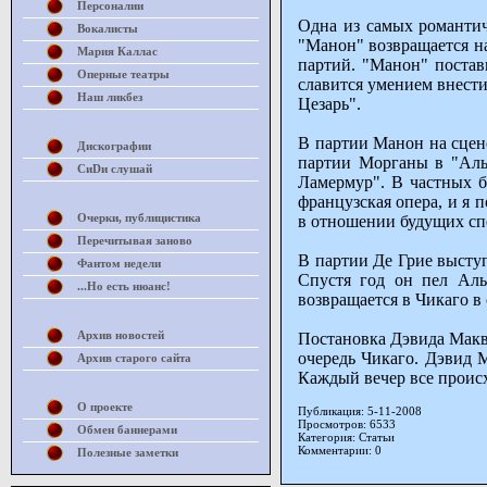
Персоналии
Одна из самых романтич
Вокалисты
"Манон" возвращается на
Мария Каллас
партий. "Манон" постав
Оперные театры
славится умением внест
Наш ликбез
Цезарь".
В партии Манон на сцене
Дискографии
партии Морганы в "Альч
СиDи слушай
Ламермур". В частных бе
французская опера, и я 
Очерки, публицистика
в отношении будущих спе
Перечитывая заново
В партии Де Грие выступ
Фантом недели
Спустя год он пел Аль
...Но есть нюанс!
возвращается в Чикаго в
Архив новостей
Постановка Дэвида Макви
очередь Чикаго. Дэвид 
Архив старого сайта
Каждый вечер все проис
О проекте
Публикация: 5-11-2008
Просмотров: 6533
Обмен баннерами
Категория: Статьи
Комментарии: 0
Полезные заметки