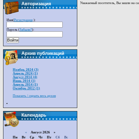
Уважаемый посетитель, Вы зашли на са
Авторизация
Имя(
Регистрация
):
Пароль (
Забыли?
):
Войти
Архив публикаций
Ноябрь 2024 (3)
Апрель 2024 (1)
Август 2014 (4)
Июнь 2014 (1)
Апрель 2014 (1)
Октябрь 2012 (1)
Показать / скрыть весь архив
Календарь
«
Август 2026 »
Пн
Вт
Ср
Чт
Пт
Сб
Вс