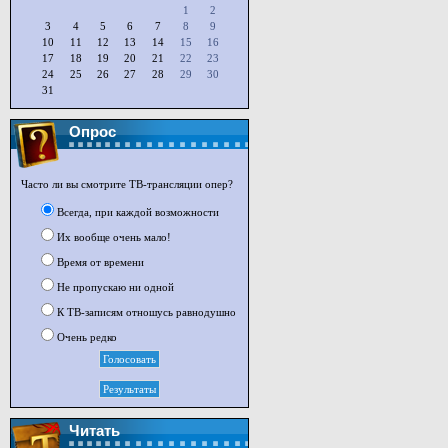
1
2
3
4
5
6
7
8
9
10
11
12
13
14
15
16
17
18
19
20
21
22
23
24
25
26
27
28
29
30
31
Опрос
Часто ли вы смотрите ТВ-трансляции опер?
Всегда, при каждой возможности
Их вообще очень мало!
Время от времени
Не пропускаю ни одной
К ТВ-записям отношусь равнодушно
Очень редко
Читать