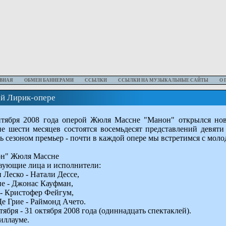
ВНАЯ
ОБМЕН БАННЕРАМИ
ССЫЛКИ
ССЫЛКИ НА МУЗЫКАЛЬНЫЕ САЙТЫ
О 
ой Лирик-опере
нтября 2008 года оперой Жюля Массне "Манон" открылся нов
ие шести месяцев состоятся восемьдесят представлений девяти
ть сезоном премьер - почти в каждой опере мы встретимся с мо
н" Жюля Массне
вующие лица и исполнители:
 Леско - Натали Дессе,
ие - Джонас Кауфман,
 - Кристофер Фейгум,
Де Грие - Раймонд Ачето.
тября - 31 октября 2008 года (одиннадцать спектаклей).
иллауме.