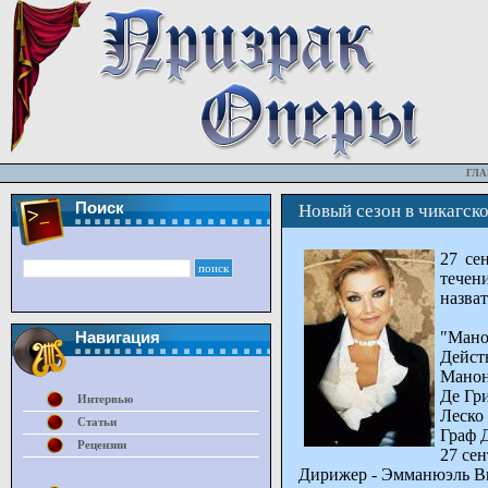
ГЛА
Поиск
Новый сезон в чикагск
27 се
течен
назва
"Мано
Навигация
Дейст
Манон
Де Гр
Интервью
Леско
Статьи
Граф 
Рецензии
27 сен
Дирижер - Эмманюэль В