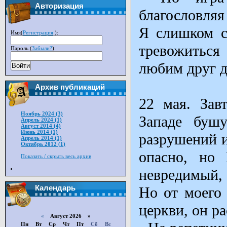
Авторизация
благословляя
Я слишком сч
Имя(
Регистрация
):
тревожитьс
Пароль (
Забыли?
):
любим друг д
Войти
Архив публикаций
22 мая. Зав
Ноябрь 2024 (3)
Западе буш
Апрель 2024 (1)
Август 2014 (4)
Июнь 2014 (1)
разрушений и
Апрель 2014 (1)
Октябрь 2012 (1)
опасно, но
Показать / скрыть весь архив
невредимый, 
Календарь
Но от моего 
церкви, он ра
«
Август 2026 »
Пн
Вт
Ср
Чт
Пт
Сб
Вс