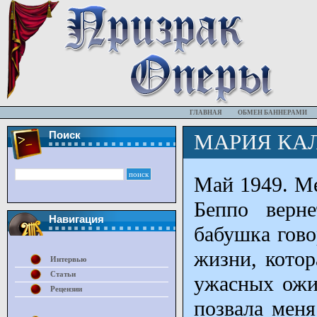
ГЛАВНАЯ
ОБМЕН БАННЕРАМИ
Поиск
МАРИЯ КАЛ
Май 1949. Ме
Беппо верн
Навигация
бабушка гово
жизни, котор
Интервью
Статьи
ужасных ожи
Рецензии
позвала меня