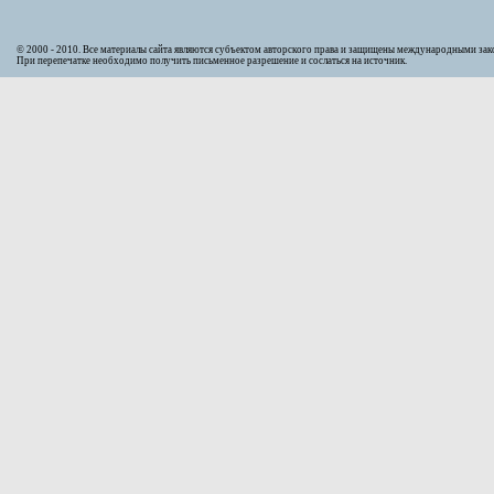
© 2000 - 2010. Bсе материалы сайта являются субъектом авторского права и защищены международными за
При перепечатке необходимо получить письменное разрешение и сослаться на источник.