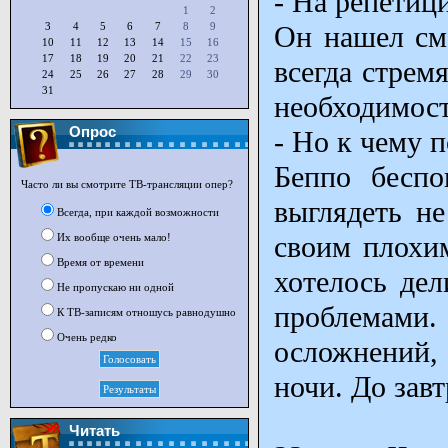
- На репетиц
1
2
3
4
5
6
7
8
9
Он нашел см
10
11
12
13
14
15
16
17
18
19
20
21
22
23
всегда стрем
24
25
26
27
28
29
30
31
необходимост
Опрос
- Но к чему 
Беппо беспо
Часто ли вы смотрите ТВ-трансляции опер?
выглядеть не
Всегда, при каждой возможности
своим плохим
Их вообще очень мало!
Время от времени
хотелось де
Не пропускаю ни одной
проблемам
К ТВ-записям отношусь равнодушно
Очень редко
осложнений, 
ночи. До завт
Читать