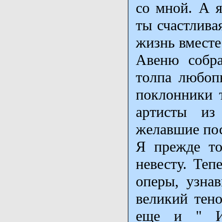
со мной. А я
ты счастлива
жизнь вместе
Авеню собра
толпа любоп
поклонники 
артисты из
желавшие пос
Я прежде тож
невесту. Теп
оперы, узна
великий тен
еще и " Ит