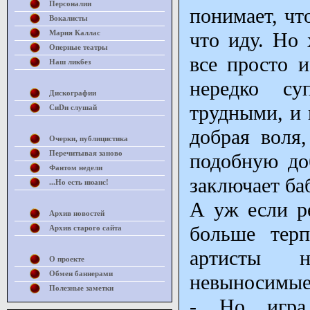
Персоналии
понимает, чт
Вокалисты
Мария Каллас
что иду. Но 
Оперные театры
все просто и
Наш ликбез
нередко су
Дискографии
трудными, и 
СиDи слушай
добрая воля
Очерки, публицистика
Перечитывая заново
подобную до
Фантом недели
заключает ба
...Но есть нюанс!
А уж если ре
Архив новостей
больше тер
Архив старого сайта
артисты 
О проекте
Обмен баннерами
невыносимые
Полезные заметки
- Но игра 