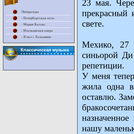
23 мая. Чер
прекрасный и
Литература
- Петербургская муза
свете.
- Мария Каллас
- Итальянская опера
- Я пел с Тосканини
Мехико, 27 
Классическая музыка
синьорой Ди
репетиции.
У меня тепер
жила одна в
оставлю. Зам
бракосоче
назначенное
нашу маленьк