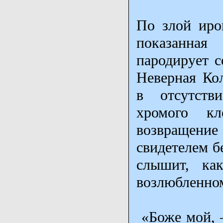
По злой иро
показанная
пародирует с
Неверная Ко
в отсутстви
хромого кл
возвращение
свидетелем б
слышит, ка
возлюбленно
«Боже мой, –