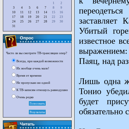
к вечернем
1
2
3
4
5
6
7
8
9
переодетьс
10
11
12
13
14
15
16
17
18
19
20
21
22
23
заставляет 
24
25
26
27
28
29
30
31
Убитый горе
Опрос
известное вс
выражением:
Часто ли вы смотрите ТВ-трансляции опер?
Паяц, над ра
Всегда, при каждой возможности
Их вообще очень мало!
Время от времени
Лишь одна ж
Не пропускаю ни одной
Тонио убеди
К ТВ-записям отношусь равнодушно
Очень редко
будет прису
обязательно с
Читать