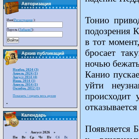
Авторизация
Тонио приво
Имя(
Регистрация
):
подозрения К
Пароль (
Забыли?
):
в тот момент
Войти
бросает так
Архив публикаций
ночью бежать
Ноябрь 2024 (3)
Канио пускае
Апрель 2024 (1)
Август 2014 (4)
Июнь 2014 (1)
уйти неузн
Апрель 2014 (1)
Октябрь 2012 (1)
происходит 
Показать / скрыть весь архив
отказывается
Календарь
Появляется Б
«
Август 2026 »
Пн
Вт
Ср
Чт
Пт
Сб
Вс