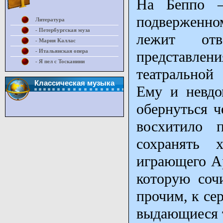
На Беппо –
подверженн
Литература
- Петербургская муза
лежит отв
- Мария Каллас
- Итальянская опера
представл
- Я пел с Тосканини
театральной
Классическая музыка
Ему и невдо
обернуться ч
восхитило п
сохранять 
играющего Ар
которую соч
прочим, к се
выдающиеся т