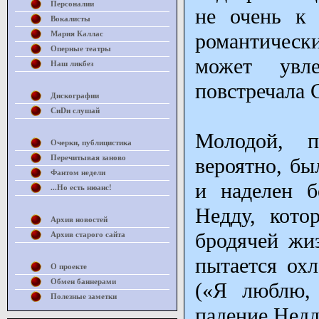
Персоналии
не очень к 
Вокалисты
Мария Каллас
романтически
Оперные театры
может увл
Наш ликбез
повстречала 
Дискографии
СиDи слушай
Молодой, п
Очерки, публицистика
Перечитывая заново
вероятно, бы
Фантом недели
и наделен б
...Но есть нюанс!
Недду, кото
Архив новостей
бродячей жи
Архив старого сайта
пытается охл
О проекте
Обмен баннерами
(«Я люблю, 
Полезные заметки
падение Недд