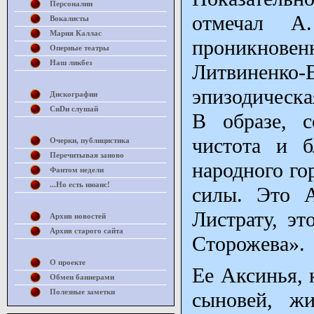
Персоналии
отмечал А
Вокалисты
Мария Каллас
проникнове
Оперные театры
Наш ликбез
Литвиненко-В
эпизодическа
Дискографии
СиDи слушай
В образе, с
чистота и б
Очерки, публицистика
Перечитывая заново
народного го
Фантом недели
...Но есть нюанс!
силы. Это А
Листрату, эт
Архив новостей
Архив старого сайта
Сторожева».
О проекте
Ее Аксинья, 
Обмен баннерами
Полезные заметки
сыновей, ж