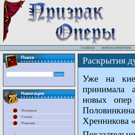
ГЛАВНАЯ
ОБМЕН БАННЕРАМИ
Поиск
Раскрытия д
Уже на кие
принимала а
Навигация
новых опер 
Половинкин
Интервью
Статьи
Хренникова 
Рецензии
Показательно