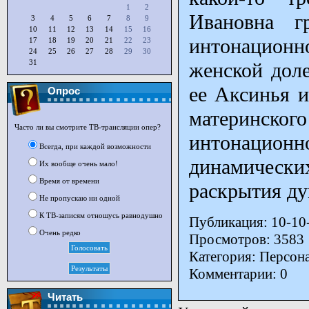
1
2
Ивановна гр
3
4
5
6
7
8
9
10
11
12
13
14
15
16
интонационно
17
18
19
20
21
22
23
24
25
26
27
28
29
30
31
женской доле
ее Аксинья и
Опрос
материнск
Часто ли вы смотрите ТВ-трансляции опер?
интонацио
Всегда, при каждой возможности
динамических
Их вообще очень мало!
Время от времени
раскрытия ду
Не пропускаю ни одной
К ТВ-записям отношусь равнодушно
Публикация: 10-10
Очень редко
Просмотров: 3583
Категория: Персон
Комментарии: 0
Читать