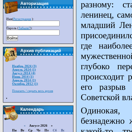
разному: ст
Авторизация
ленинец, сам
Имя(
Регистрация
):
младший Лен
Пароль (
Забыли?
):
присоединилс
Войти
где наиболе
Архив публикаций
мужественно
глубоко пе
Ноябрь 2024 (3)
Апрель 2024 (1)
Август 2014 (4)
происходит 
Июнь 2014 (1)
Апрель 2014 (1)
Октябрь 2012 (1)
его разрыв
Показать / скрыть весь архив
Советской вл
Одинокая,
Календарь
безнадежно 
«
Август 2026 »
какой-то т
Пн
Вт
Ср
Чт
Пт
Сб
Вс