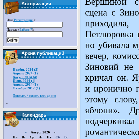
Вершиной с
Авторизация
сцена с Зино
Имя(
Регистрация
):
приходила,
Пароль (
Забыли?
):
Петлюровка и
Войти
но убивала м
вечер, комис
Архив публикаций
Зиновий не 
Ноябрь 2024 (3)
Апрель 2024 (1)
кричал он. Я
Август 2014 (4)
Июнь 2014 (1)
Апрель 2014 (1)
и иронично г
Октябрь 2012 (1)
Показать / скрыть весь архив
этому слову
яблони». Д
Календарь
подчеркива
романтическ
«
Август 2026 »
Пн
Вт
Ср
Чт
Пт
Сб
Вс