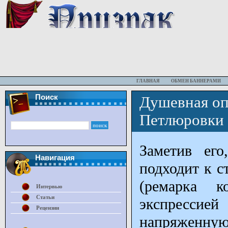
ГЛАВНАЯ
ОБМЕН БАННЕРАМИ
Поиск
Душевная оп
Петлюровки
Заметив его
Навигация
подходит к с
(ремарка к
Интервью
Статьи
экспрессие
Рецензии
напряженну