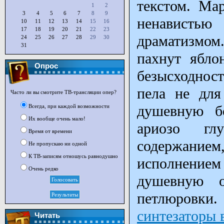
текстом. Ма
1
2
3
4
5
6
7
8
9
ненавистью
10
11
12
13
14
15
16
17
18
19
20
21
22
23
драматизмом
24
25
26
27
28
29
30
31
пахнут ябло
Опрос
безысходност
пела не для
Часто ли вы смотрите ТВ-трансляции опер?
душевную б
Всегда, при каждой возможности
Их вообще очень мало!
ариозо глу
Время от времени
содержани
Не пропускаю ни одной
К ТВ-записям отношусь равнодушно
исполнением
Очень редко
душевную о
петлюровки.
синтезаторы 
Читать