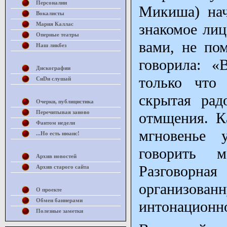
Персоналии
Микиша) нач
Вокалисты
Мария Каллас
знакомое лиц
Оперные театры
вами, не пом
Наш ликбез
говорила: «
Дискографии
только что 
СиDи слушай
скрытая рад
Очерки, публицистика
Перечитывая заново
отмщения. К
Фантом недели
мгновенье 
...Но есть нюанс!
говорить м
Архив новостей
Разговорн
Архив старого сайта
организован
О проекте
Обмен баннерами
интонационно
Полезные заметки