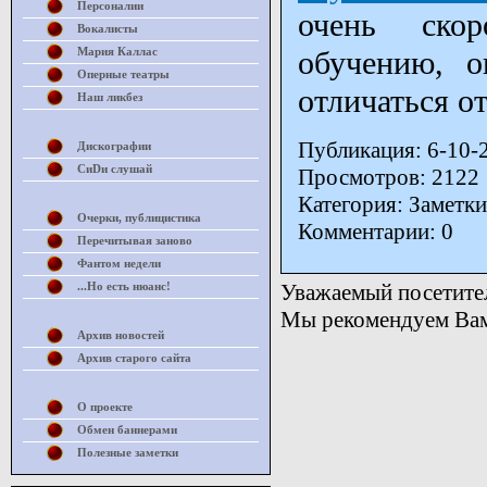
Персоналии
очень скор
Вокалисты
Мария Каллас
обучению, 
Оперные театры
отличаться о
Наш ликбез
Публикация: 6-10-
Дискографии
СиDи слушай
Просмотров: 2122
Категория: Заметки
Очерки, публицистика
Комментарии: 0
Перечитывая заново
Фантом недели
...Но есть нюанс!
Уважаемый посетител
Мы рекомендуем Вам 
Архив новостей
Архив старого сайта
О проекте
Обмен баннерами
Полезные заметки