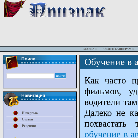
ГЛАВНАЯ
ОБМЕН БАННЕРАМИ
Поиск
Обучение в 
Как часто п
фильмов, у
Навигация
водители там
Далеко не к
Интервью
Статьи
похвастать
Рецензии
обучение в а