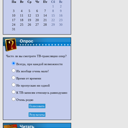
Пн
Вт
Ср
Чт
Пт
Сб
Вс
1
2
3
4
5
6
7
8
9
10
11
12
13
14
15
16
17
18
19
20
21
22
23
24
25
26
27
28
29
30
31
Опрос
Часто ли вы смотрите ТВ-трансляции опер?
Всегда, при каждой возможности
Их вообще очень мало!
Время от времени
Не пропускаю ни одной
К ТВ-записям отношусь равнодушно
Очень редко
Читать