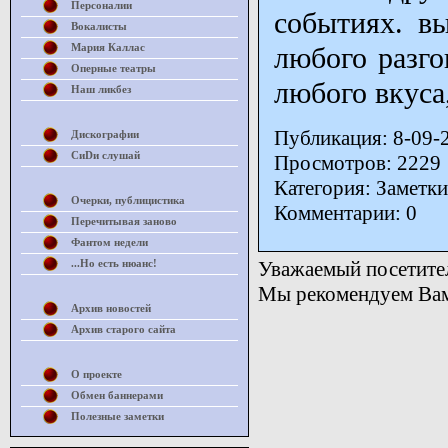
Персоналии
событиях. в
Вокалисты
Мария Каллас
любого разго
Оперные театры
любого вкуса
Наш ликбез
Публикация: 8-09-
Дискографии
СиDи слушай
Просмотров: 2229
Категория: Заметки
Очерки, публицистика
Комментарии: 0
Перечитывая заново
Фантом недели
...Но есть нюанс!
Уважаемый посетител
Мы рекомендуем Вам 
Архив новостей
Архив старого сайта
О проекте
Обмен баннерами
Полезные заметки