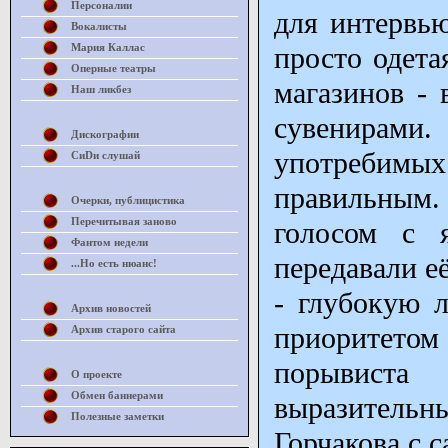
Персоналии
для интервью
Вокалисты
Мария Каллас
просто одета
Оперные театры
магазинов -
Наш ликбез
сувенирами
Дискографии
употребимых 
СиDи слушай
правильным
Очерки, публицистика
Перечитывая заново
голосом с 
Фантом недели
передавали е
...Но есть нюанс!
- глубокую л
Архив новостей
приоритетом 
Архив старого сайта
порывиста
О проекте
Обмен баннерами
выразительн
Полезные заметки
Горчакова с 