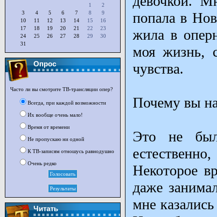
девочкой. Мн
1
2
3
4
5
6
7
8
9
попала в Нов
10
11
12
13
14
15
16
17
18
19
20
21
22
23
жила в оперн
24
25
26
27
28
29
30
31
моя жизнь, 
Опрос
чувства.
Часто ли вы смотрите ТВ-трансляции опер?
Почему вы на
Всегда, при каждой возможности
Их вообще очень мало!
Время от времени
Это не был
Не пропускаю ни одной
естественно,
К ТВ-записям отношусь равнодушно
Очень редко
Некоторое вр
даже занимал
мне казались
Читать