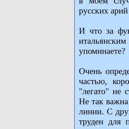
в моём случ
русских арий
И что за фу
итальянским
упоминаете?
Очень опреде
частью, кор
"легато" не 
Не так важна
линии. С дру
труден для 