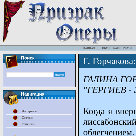
ГЛАВНАЯ
ОБМЕН БАННЕРАМИ
Поиск
Г. Горчакова
ГАЛИНА ГО
"ГЕРГИЕВ -
Навигация
Когда я впер
Интервью
Статьи
лиссабонск
Рецензии
облегчением