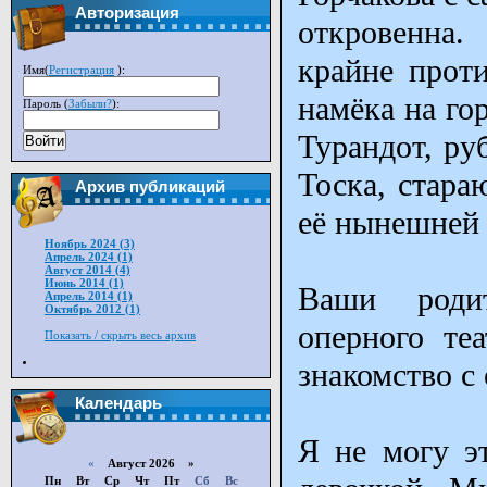
Авторизация
откровенна.
крайне прот
Имя(
Регистрация
):
намёка на го
Пароль (
Забыли?
):
Турандот, ру
Войти
Тоска, стара
Архив публикаций
её нынешней 
Ноябрь 2024 (3)
Апрель 2024 (1)
Август 2014 (4)
Июнь 2014 (1)
Ваши роди
Апрель 2014 (1)
Октябрь 2012 (1)
оперного те
Показать / скрыть весь архив
знакомство с
Календарь
Я не могу э
«
Август 2026 »
Пн
Вт
Ср
Чт
Пт
Сб
Вс