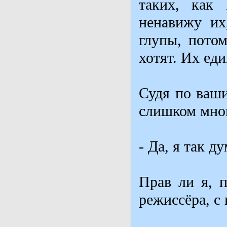
таких, как
ненавижу их
глупы, потом
хотят. Их ед
Судя по ваши
слишком мног
- Да, я так д
Прав ли я, п
режиссёра, с