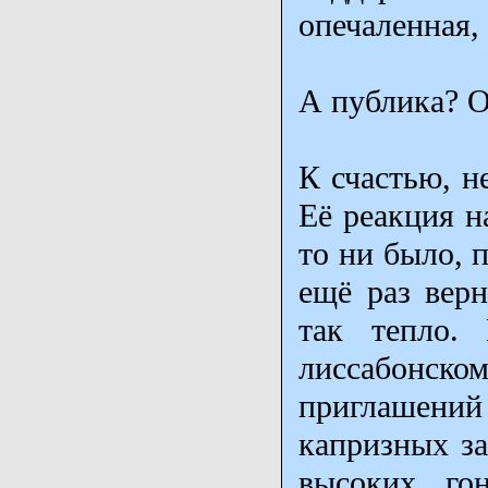
опечаленная,
А публика? О
К счастью, н
Её реакция н
то ни было, 
ещё раз верн
так тепло.
лиссабонском
приглашений
капризных за
высоких го