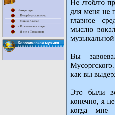
Не люблю про
для меня не 
Литература
- Петербургская муза
главное сре
- Мария Каллас
- Итальянская опера
мыслю вокал
- Я пел с Тосканини
музыкальной 
Классическая музыка
Вы завоев
Мусоргского.
как вы выдер
Это были вс
конечно, я н
когда мне 