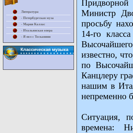
Придворной 
Министр Дво
Литература
- Петербургская муза
просьбу нах
- Мария Каллас
- Итальянская опера
14-го класс
- Я пел с Тосканини
Высочайшего
Классическая музыка
известно, чт
по Высочайш
Канцлеру гра
нашим в Ита
непременно б
Ситуация, п
времена: Н