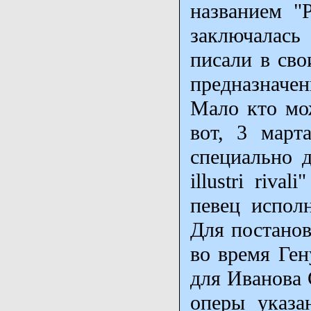
названием "P
заключалась
писали в сво
предназначен
Мало кто мож
вот, 3 март
специально д
illustri riv
певец испол
Для постано
во время Ген
для Иванова 
оперы указа