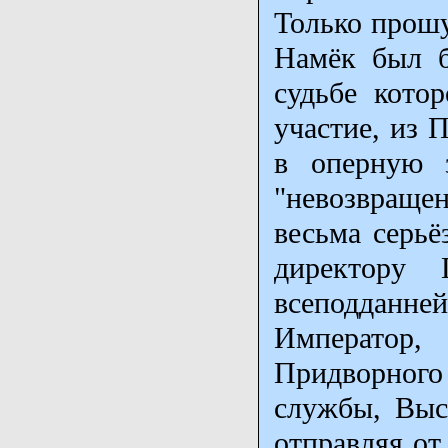
Только прошу
Намёк был б
судьбе кото
участие, из 
в оперную з
"невозвращ
весьма серьё
директору 
всеподдан
Император,
Придворного
службы, Выс
отправляя от