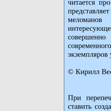
читается пр
представляе
меломанов
интересующе
совершенно
современно
экземпляров 
© Кирилл Вес
При перепеч
ставить созд