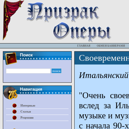
ГЛАВНАЯ
ОБМЕН БАННЕРАМИ
Поиск
Своевременн
Итальянский
Навигация
"Очень своев
вслед за Ил
Интервью
Статьи
музыке и муз
Рецензии
с начала 90-