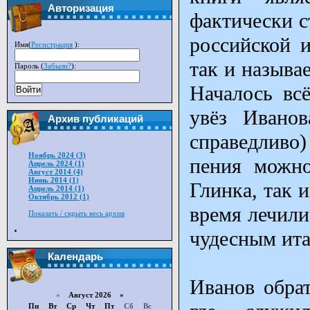
Авторизация
фактически с
российской 
Имя(
Регистрация
):
так и называ
Пароль (
Забыли?
):
Началось вс
Войти
увёз Ивано
Архив публикаций
справедливо
Ноябрь 2024 (3)
пения можно
Апрель 2024 (1)
Август 2014 (4)
Июнь 2014 (1)
Глинка, так 
Апрель 2014 (1)
Октябрь 2012 (1)
время лечили
Показать / скрыть весь архив
чудесным ит
Календарь
Иванов обра
«
Август 2026 »
Пн
Вт
Ср
Чт
Пт
Сб
Вс