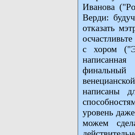
Иванова ("Po
Верди: буду
отказать мэ
осчастливьте
с хором ("Э
написанная
финальный 
венецианской
написаны д
способност
уровень даже
можем сдел
действител