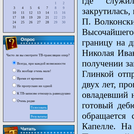
где служи
1
2
3
4
5
6
7
8
9
закрутилась,
10
11
12
13
14
15
16
17
18
19
20
21
22
23
П. Волконск
24
25
26
27
28
29
30
31
Высочайшего
Опрос
границу на д
Николая Иван
Часто ли вы смотрите ТВ-трансляции опер?
получении за
Всегда, при каждой возможности
Глинкой отп
Их вообще очень мало!
Время от времени
двух лет, пр
Не пропускаю ни одной
овладевший 
К ТВ-записям отношусь равнодушно
Очень редко
готовый деб
обращается 
Капелле. На
Читать