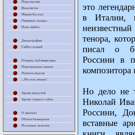
Персоналии
это легендар
Вокалисты
Мария Каллас
в Италии, 
Оперные театры
неизвестный
Наш ликбез
тенора, кото
Дискографии
писал о бе
СиDи слушай
Россини в п
Очерки, публицистика
Перечитывая заново
композитора 
Фантом недели
...Но есть нюанс!
Но дело не 
Архив новостей
Николай Ива
Архив старого сайта
Россини, До
О проекте
Обмен баннерами
вставные ар
Полезные заметки
книги явля