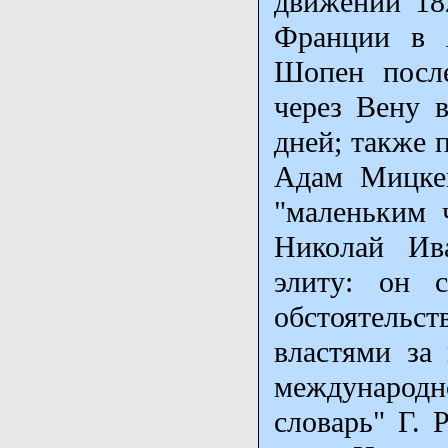
движении 18
Франции в 
Шопен после
через Вену в
дней; также 
Адам Мицкев
"маленьким ч
Николай Ив
элиту: он 
обстоятельст
властями за
международ
словарь" Г. 