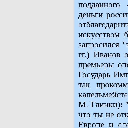
подданного 
деньги росси
отблагодар
искусством б
запросился "
гг.) Иванов 
премьеры оп
Государь Имп
так прокомм
капельмейст
М. Глинки): 
что ты не от
Европе и сле